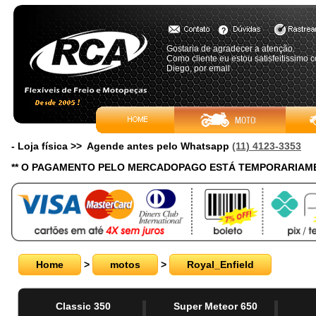
Gostaria de agradecer a atenção.
Como cliente eu estou satisfeitissimo 
Diego, por email
- Loja física >> Agende antes pelo Whatsapp
(11) 4123-3353
** O PAGAMENTO PELO MERCADOPAGO ESTÁ TEMPORARIAME
Home
>
motos
>
Royal_Enfield
Classic 350
Super Meteor 650