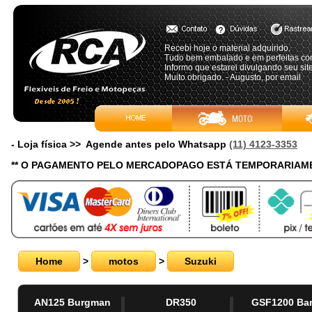
Recebi hoje o material adquirido.
Tudo bem embalado e em perfeitas co
Informo que estarei divulgando seu sit
Muito obrigado. - Augusto, por email
- Loja física >> Agende antes pelo Whatsapp
(11) 4123-3353
** O PAGAMENTO PELO MERCADOPAGO ESTÁ TEMPORARIAME
Home
>
motos
>
Suzuki
AN125 Burgman
DR350
GSF1200 Ban