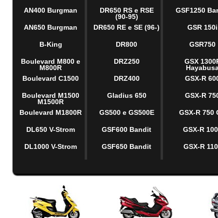
AN400 Burgman
DR650 RS e RSE
GSF1250 Ban
(90-95)
AN650 Burgman
DR650 RE e SE (96-)
GSR 150i
B-King
DR800
GSR750
Boulevard M800 e
DRZ250
GSX 1300
M800R
Hayabus
Boulevard C1500
DRZ400
GSX-R 60
Boulevard M1500
Gladius 650
GSX-R 75
M1500R
Boulevard M1800R
GS500 e GS500E
GSX-R 750
DL650 V-Strom
GSF600 Bandit
GSX-R 10
DL1000 V-Strom
GSF650 Bandit
GSX-R 110