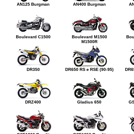
AN125 Burgman
AN400 Burgman
A
Boulevard C1500
Boulevard M1500
Bou
M1500R
DR350
DR650 RS e RSE (90-95)
DR65
DRZ400
Gladius 650
GS