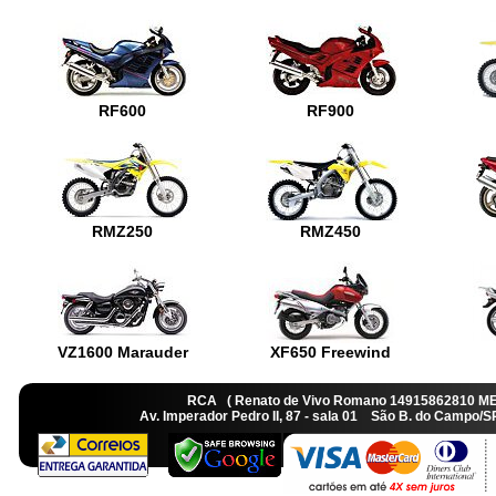
RF600
RF900
RMZ250
RMZ450
VZ1600 Marauder
XF650 Freewind
RCA ( Renato de Vivo Romano 14915862810 M
Av. Imperador Pedro II, 87 - sala 01 São B. do Camp