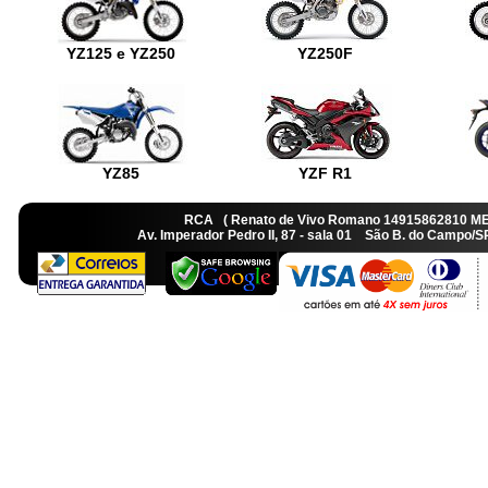
YZ125 e YZ250
YZ250F
YZ85
YZF R1
RCA ( Renato de Vivo Romano 14915862810 M
Av. Imperador Pedro II, 87 - sala 01 São B. do Camp