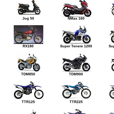
Jog 50
NMax 160
RX180
Super Tenere 1200
Su
TDM850
TDM900
TTR125
TTR225