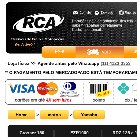
Parabéns pelo atendimento, fico feliz
sabem trabalhar corretamente.
Pedro - por email.
- Loja física >> Agende antes pelo Whatsapp
(11) 4123-3353
** O PAGAMENTO PELO MERCADOPAGO ESTÁ TEMPORARIAME
Home
>
motos
>
Yamaha
Crosser 150
FZR1000
RDZ 125 e 