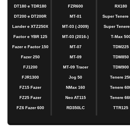
DT180 e TDR180
FZR600
RX180
DT200 e DT200R
MT-01
Super Tenere
Lander e XTZ250X
MT-03 (-2009)
Super Tenere
Factor e YBR 125
MT-03 (2016-)
T-Max 50
Fazer e Factor 150
MT-07
TDM225
Fazer 250
MT-09
TDM850
FJ1200
MT-09 Tracer
TDM900
FJR1300
Jog 50
Tenere 25
FZ15 Fazer
NMax 160
Tenere 60
FZ25 Fazer
Neo AT115
Tenere 66
FZ6 Fazer 600
RD350LC
TTR125