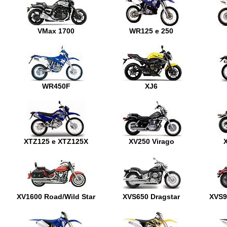
VMax 1700
WR125 e 250
WR450F
XJ6
XTZ125 e XTZ125X
XV250 Virago
XV1600 Road/Wild Star
XVS650 Dragstar
XVS9