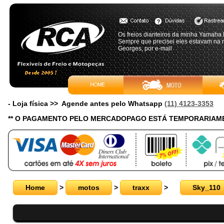
Os freios dianteiros da minha Yamaha 
Sempre que precisei eles estavam na m
Georges, por e-mail
- Loja física >> Agende antes pelo Whatsapp
(11) 4123-3353
** O PAGAMENTO PELO MERCADOPAGO ESTÁ TEMPORARIAME
Home
>
motos
>
traxx
>
Sky_110