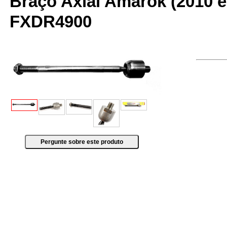
Braço Axial Amarok (2010 em
FXDR4900