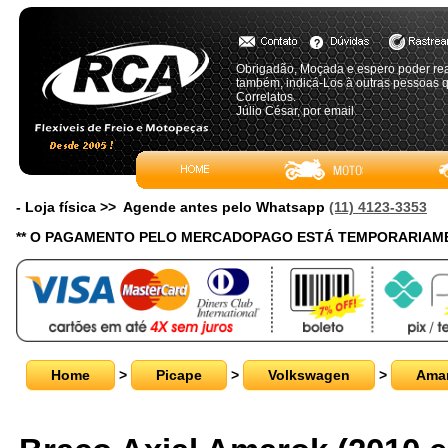
Obrigadão, Moçada e espero poder rea
também, indicá-Los à outras pessoas 
Correlatos.
Júlio César, por email
- Loja física >> Agende antes pelo Whatsapp
(11) 4123-3353
** O PAGAMENTO PELO MERCADOPAGO ESTÁ TEMPORARIAME
Home
>
Picape
>
Volkswagen
>
Ama