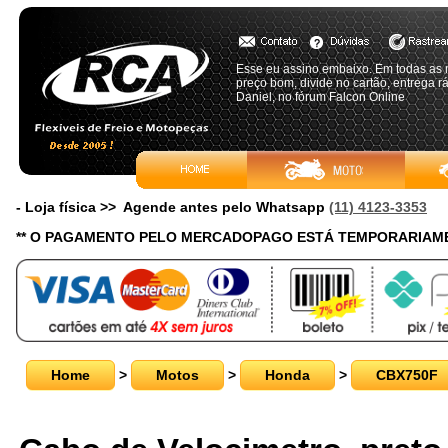
Esse eu assino embaixo. Em todas as 
preço bom, divide no cartão, entrega r
Daniel, no fórum Falcon Online
- Loja física >> Agende antes pelo Whatsapp
(11) 4123-3353
** O PAGAMENTO PELO MERCADOPAGO ESTÁ TEMPORARIAME
Home
>
Motos
>
Honda
>
CBX750F