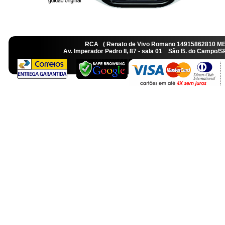
RCA ( Renato de Vivo Romano 14915862810 M
Av. Imperador Pedro II, 87 - sala 01 São B. do Camp