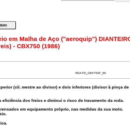
eio em Malha de Aço ("aeroquip") DIANTEIRO
veis) - CBX750 (1986)
RCA FD_CBX750F_86
rior (cil. mestre ao divisor) e dois inferiores (divisor à pinça de 
 eficiência dos freios e diminui o risco de travamento da roda.
prensados em equipamento próprio, nas medidas da sua moto.
eio.
ica.