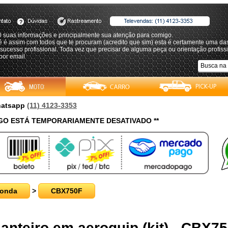
0 suas informações e principalmente sua atenção para comigo.
 é assim com todos que te procuram (acredito que sim) esta é certamente uma da
sucesso profissional. Toda vez que precisar de alguma peça ou orientação profissi
por email
Whatsapp
(11) 4123-3353
O ESTÁ TEMPORARIAMENTE DESATIVADO **
onda
>
CBX750F
ianteiro em aeroquip (kit) - CBX7