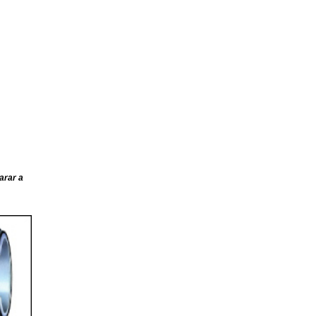
arar a