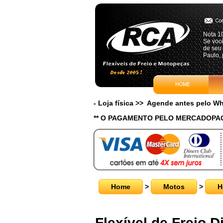
Nota 1
Se você
de seu 
Paulo, 
- Loja física >> Agende antes pelo 
** O PAGAMENTO PELO MERCADOPAG
Home
>
Motos
>
H
Flexível de Freio D