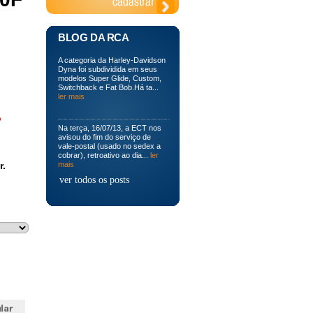
BLOG DA RCA
A categoria da Harley-Davidson
Dyna foi subdividida em seus
modelos Super Glide, Custom,
Switchback e Fat Bob.Há ta...
ler mais
o
Na terça, 16/07/13, a ECT nos
avisou do fim do serviço de
vale-postal (usado no sedex a
cobrar), retroativo ao dia...
ler
r.
mais
ver todos os posts