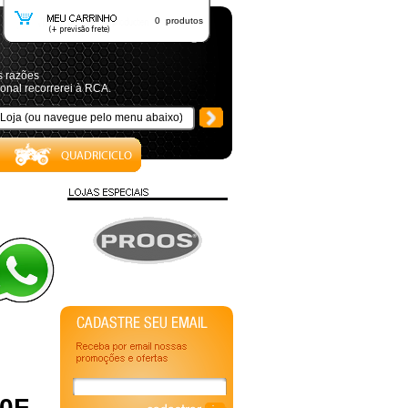
0 produtos
s razões
onal recorrerei à RCA.
50F