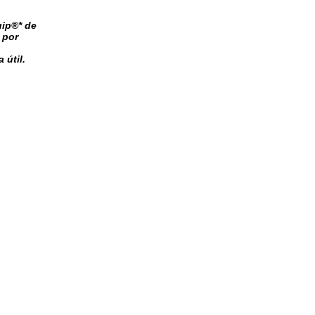
uip®* de
 por
 útil.