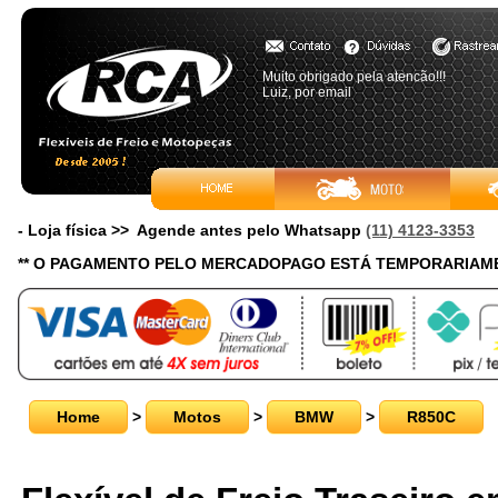
Muito obrigado pela atencão!!!
Luiz, por email
- Loja física >> Agende antes pelo Whatsapp
(11) 4123-3353
** O PAGAMENTO PELO MERCADOPAGO ESTÁ TEMPORARIAME
Home
>
Motos
>
BMW
>
R850C