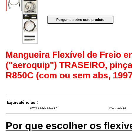
Mangueira Flexível de Freio 
("aeroquip") TRASEIRO, pinça
R850C (com ou sem abs, 1997
Equivalências :
BMW 34322331717
RCA_13212
Por que escolher os flexív