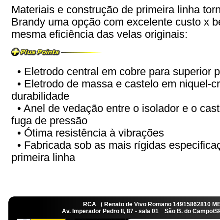
Materiais e construção de primeira linha tor
Brandy uma opção com excelente custo x b
mesma eficiência das velas originais:
• Eletrodo central em cobre para superior 
• Eletrodo de massa e castelo em niquel-c
durabilidade
• Anel de vedação entre o isolador e o caste
fuga de pressão
• Ótima resistência à vibrações
• Fabricada sob as mais rígidas especificaç
primeira linha
RCA ( Renato de Vivo Romano 14915862810 M
Av. Imperador Pedro II, 87 - sala 01 São B. do Camp