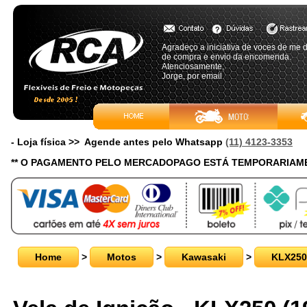
Agradeço a iniciativa de voces de me 
de compra e envio da encomenda.
Atenciosamente,
Jorge, por email
- Loja física >> Agende antes pelo Whatsapp
(11) 4123-3353
** O PAGAMENTO PELO MERCADOPAGO ESTÁ TEMPORARIAME
Home
>
Motos
>
Kawasaki
>
KLX250