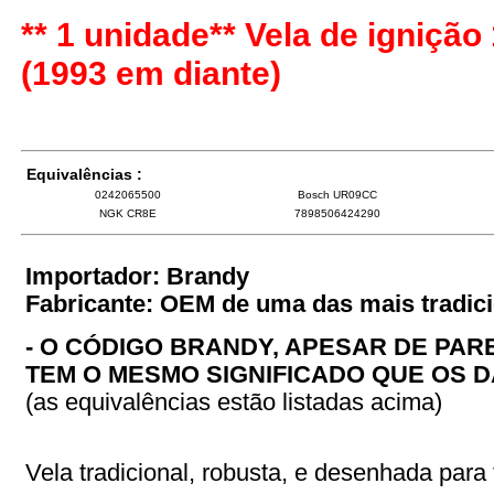
** 1 unidade** Vela de ignição
(1993 em diante)
Equivalências :
0242065500
Bosch UR09CC
NGK CR8E
7898506424290
Importador: Brandy
Fabricante: OEM de uma das mais tradic
- O CÓDIGO BRANDY, APESAR DE PAR
TEM O MESMO SIGNIFICADO QUE OS D
(as equivalências estão listadas acima)
Vela tradicional, robusta, e desenhada para t