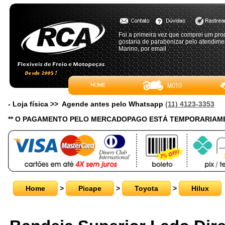
Foi a primeira vez que comprei um pro
gostaria de parabenizar pelo atendimen
Marino, por email
- Loja física >> Agende antes pelo Whatsapp
(11) 4123-3353
** O PAGAMENTO PELO MERCADOPAGO ESTÁ TEMPORARIAME
Home
>
Picape
>
Toyota
>
Hilux