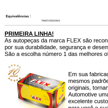
Equivalências :
7899743602663
PRIMEIRA LINHA!
As autopeças da marca FLEX são recon
por sua durabilidade, segurança e dese
São a escolha número 1 das melhores of
Em sua fabrica
mesmos padrões
originais, torn
Automotive um
excelente custo
para você e sua