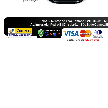
RCA ( Renato de Vivo Romano 14915862810 M
Av. Imperador Pedro II, 87 - sala 01 São B. do Camp