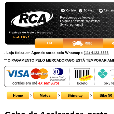
Recebemos os flexiveis!
Estamos bastante satisfeitos!
Sylvio, por email
- Loja física >> Agende antes pelo Whatsapp
(11) 4123-3353
** O PAGAMENTO PELO MERCADOPAGO ESTÁ TEMPORARIAME
Home
>
Motos
>
Shineray
>
Bike 50