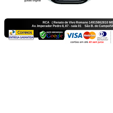
RCA ( Renato de Vivo Romano 14915862810 M
Av. Imperador Pedro II, 87 - sala 01 São B. do Camp