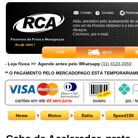
Aliás, parabéns pelo acabamento do a
com um da Rizoma (italiano) e o seu 
Abraços.
Chichorro, por e-mail
- Loja física >> Agende antes pelo Whatsapp
(11) 4123-3353
** O PAGAMENTO PELO MERCADOPAGO ESTÁ TEMPORARIAME
Home
>
Motos
>
Dafra
>
Speed150