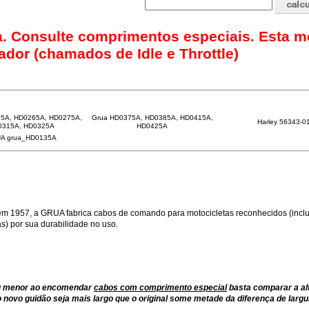
ava. Consulte comprimentos especiais. Esta m
ador (chamados de Idle e Throttle)
5A, HD0265A, HD0275A,
Grua HD0375A, HD0385A, HD0415A,
Harley 56343-0
0315A, HD0325A
HD0425A
A grua_HD0135A
m 1957, a GRUA fabrica cabos de comando para motocicletas reconhecidos (inclu
) por sua durabilidade no uso.
ou menor ao encomendar
cabos com comprimento especial
basta comparar a al
 novo guidão seja mais largo que o original some metade da diferença de largu