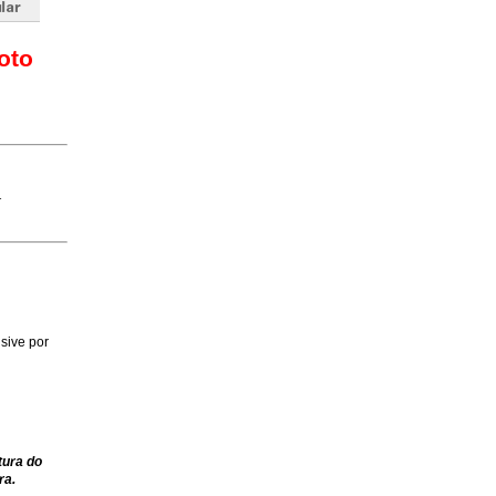
oto
1
sive por
tura do
ra.