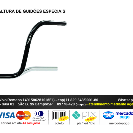
 Vivo Romano 14915862810 MEI ) - cnpj 11.829.343/0001-80 Whatsapp:
87 - sala 01 São B. do Campo/SP 09770-420
- atendimento mediante ag
(mapa)