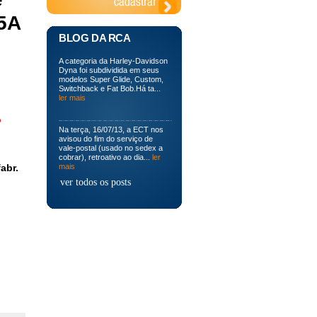
5A
BLOG DA RCA
A categoria da Harley-Davidson
Dyna foi subdividida em seus
modelos Super Glide, Custom,
Switchback e Fat Bob.Há ta...
ler mais
o
Na terça, 16/07/13, a ECT nos
avisou do fim do serviço de
vale-postal (usado no sedex a
cobrar), retroativo ao dia...
ler
abr.
mais
ver todos os posts