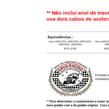
** Não inclui anel de tr
usa dois cabos de aceler
Equivalências :
Grua HD0125A, HD0155A, HD0165A,
Grua HD022
HD0195A, HD0205A
HD
RCA_8760
GRU
Fundada e
montadoras
** Para determinar o comprimento a maior 
novo guidão com a do guidão original. Caso o