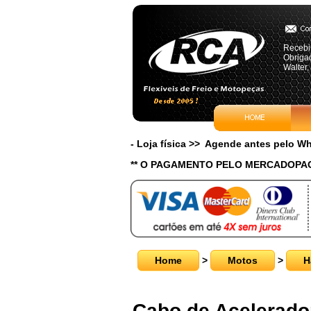
Recebi 
Obrigad
Walter,
- Loja física >> Agende antes pelo 
** O PAGAMENTO PELO MERCADOPAG
Home
>
Motos
>
H
Cabo de Acelerador