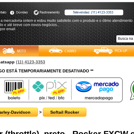
a mercadoria ontem e estou muito satisfeito com o produto e o ótimo atendimento.
o e até breve com novos negócios...
 por email
Whatsapp
(11) 4123-3353
O ESTÁ TEMPORARIAMENTE DESATIVADO **
arley-Davidson
>
Softail Rocker
 (throttle), preto - Rocker FXCW 