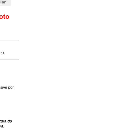
oto
65A
sive por
tura do
ra.