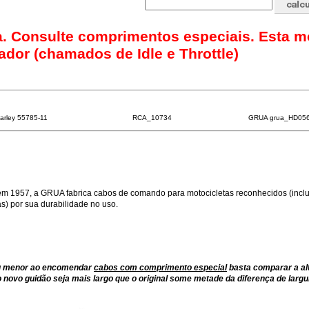
ava. Consulte comprimentos especiais. Esta m
ador (chamados de Idle e Throttle)
arley 55785-11
RCA_10734
GRUA grua_HD05
m 1957, a GRUA fabrica cabos de comando para motocicletas reconhecidos (inclu
) por sua durabilidade no uso.
ou menor ao encomendar
cabos com comprimento especial
basta comparar a al
 novo guidão seja mais largo que o original some metade da diferença de largu