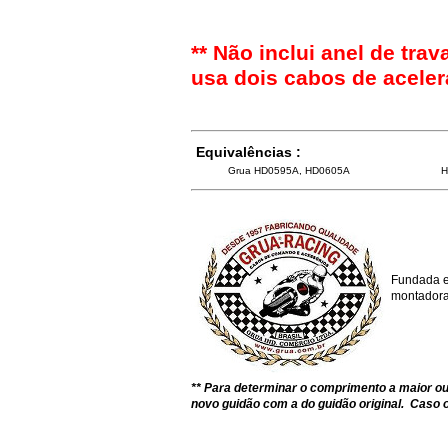
** Não inclui anel de tr
usa dois cabos de aceler
Equivalências :
Grua HD0595A, HD0605A
H
Fundada e
montadoras
** Para determinar o comprimento a maior 
novo guidão com a do guidão original. Caso o