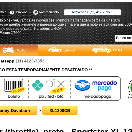
do o flexível, vamos às impressões: Melhora na frenagem cerca de uns 30%
ao se apertar a manete a impressão que tinha era que a moto estava com uns 500
a e que não ia parar. Parabéns a RCA!
 Fórum XT600
Whatsapp
(11) 4123-3353
O ESTÁ TEMPORARIAMENTE DESATIVADO **
arley-Davidson
>
XL1200CB
(throttle), preto - Sportster XL 1