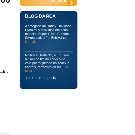
BLOG DA RCA
A categoria da Harley-Davidson
Dyna foi subdividida em seus
modelos Super Glide, Custom,
Switchback e Fat Bob.Há ta...
ler mais
o
Na terça, 16/07/13, a ECT nos
avisou do fim do serviço de
vale-postal (usado no sedex a
cobrar), retroativo ao dia...
ler
abr.
mais
ver todos os posts