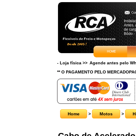
Instala
Antes, 
de carg
Bôdo -
- Loja física >> Agende antes pelo 
** O PAGAMENTO PELO MERCADOPAG
Home
>
Motos
>
H
Cabo de Acelerador 