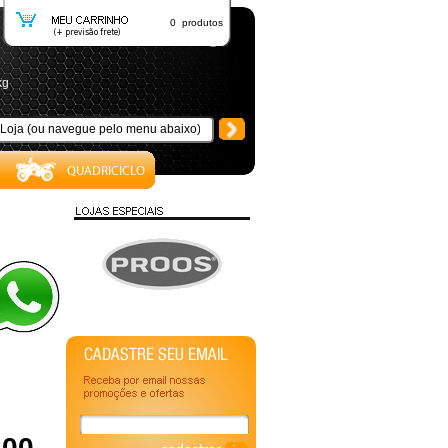
0 produtos
kg
200