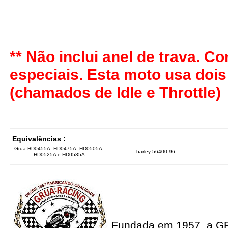
** Não inclui anel de trava. 
especiais. Esta moto usa doi
(chamados de Idle e Throttle)
Equivalências :
Grua HD0455A, HD0475A, HD0505A,
harley 56400-96
HD0525A e HD0535A
Fundada em 1957, a G