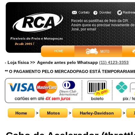
Recebi as pastilhas de freio da DR.
Assim quew eu precisar novamente de p
José, por email
- Loja física >> Agende antes pelo Whatsapp
(11) 4123-3353
** O PAGAMENTO PELO MERCADOPAGO ESTÁ TEMPORARIAME
Home
>
Motos
>
Harley-Davidson
>