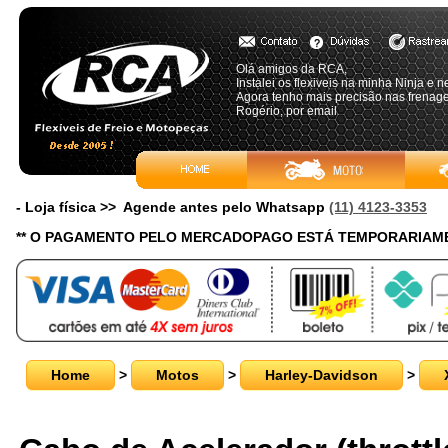
Olá amigos da RCA,
Instalei os flexiveis na minha Ninja e 
Agora tenho mais precisão nas frenag
Rogério, por email
- Loja física >> Agende antes pelo Whatsapp
(11) 4123-3353
** O PAGAMENTO PELO MERCADOPAGO ESTÁ TEMPORARIAME
Home
>
Motos
>
Harley-Davidson
>