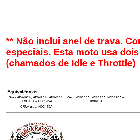
** Não inclui anel de trava. 
especiais. Esta moto usa doi
(chamados de Idle e Throttle)
Equivalências :
Grua HD0465A, HD0485A, HD0495A,
Grua HD0555A, HD0575A. HD0585A e
HD0515A e HD0545A
HD0615A
GRUA grua_HD0445A