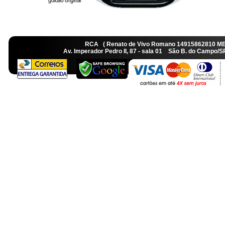
RCA ( Renato de Vivo Romano 14915862810 M
Av. Imperador Pedro II, 87 - sala 01 São B. do Camp