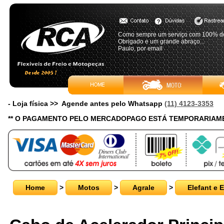
Como sempre um serviço com 100% de
Obrigado e um grande abraço...
Paulo, por email
- Loja física >> Agende antes pelo Whatsapp
(11) 4123-3353
** O PAGAMENTO PELO MERCADOPAGO ESTÁ TEMPORARIAME
Home
>
Motos
>
Agrale
>
Elefant e E