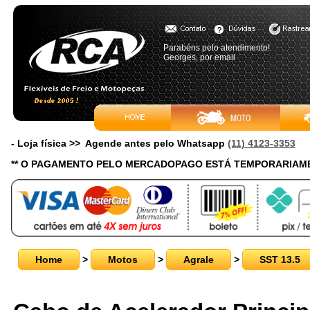
Parabéns pelo atendimento!
Georges, por email
- Loja física >> Agende antes pelo Whatsapp
(11) 4123-3353
** O PAGAMENTO PELO MERCADOPAGO ESTÁ TEMPORARIAME
Home
>
Motos
>
Agrale
>
SST 13.5