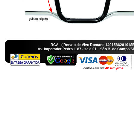
RCA ( Renato de Vivo Romano 14915862810 M
Av. Imperador Pedro II, 87 - sala 01 São B. do Camp