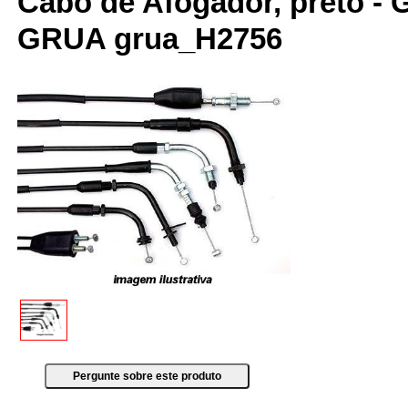
Cabo de Afogador, preto - G
GRUA grua_H2756