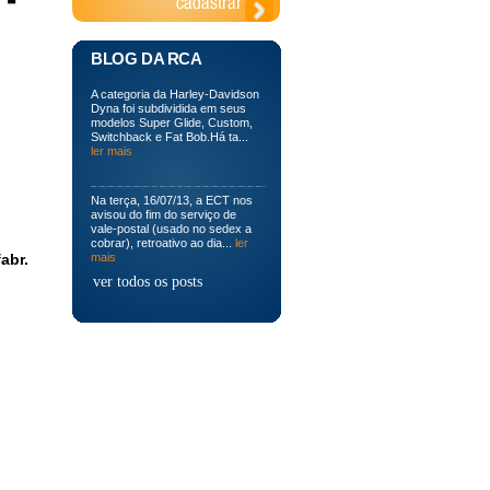
BLOG DA RCA
A categoria da Harley-Davidson
Dyna foi subdividida em seus
modelos Super Glide, Custom,
Switchback e Fat Bob.Há ta...
ler mais
Na terça, 16/07/13, a ECT nos
avisou do fim do serviço de
vale-postal (usado no sedex a
cobrar), retroativo ao dia...
ler
abr.
mais
ver todos os posts