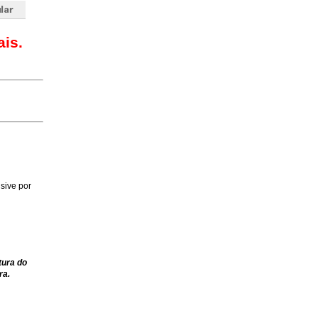
is.
sive por
tura do
ra.