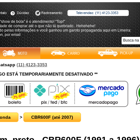
"show de bola" é o atendimento! "Top!"
tade de comprar até o que não tá quebrado.. Hehehehe!
do pelas informações e você ganhou um garoto propaganda aqui em Limeira:
n, por email
Whatsapp
(11) 4123-3353
O ESTÁ TEMPORARIAMENTE DESATIVADO **
onda
>
CBR600F (até 2007)
, preto - CBR600F (1991 a 1996)