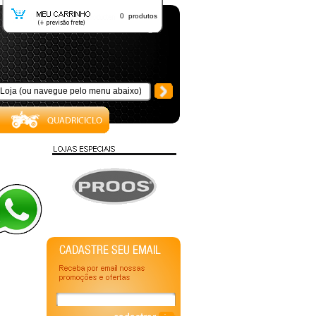
0 produtos
 -