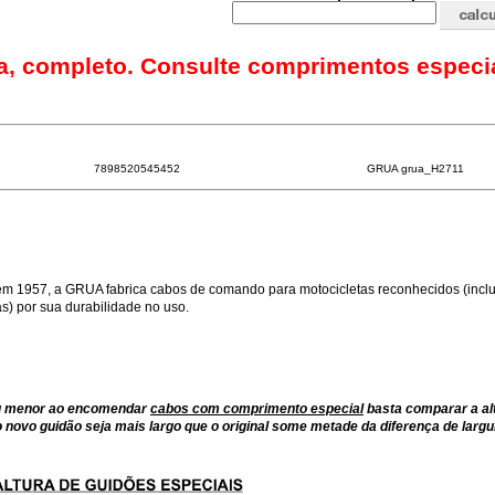
a, completo. Consulte comprimentos especia
7898520545452
GRUA grua_H2711
m 1957, a GRUA fabrica cabos de comando para motocicletas reconhecidos (inclu
) por sua durabilidade no uso.
ou menor ao encomendar
cabos com comprimento especial
basta comparar a al
 novo guidão seja mais largo que o original some metade da diferença de largu