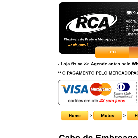
Agora, 
Dá von
Obriga
Emerso
- Loja física >> Agende antes pelo 
** O PAGAMENTO PELO MERCADOPAG
Home
>
Motos
>
H
Cabo de Embreagem