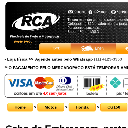
Tb sou mais um contente com o atendi
Coloquei na B12 e valeu muito a pena.
Parabéns e sucesso.
Baeta - Fórum M@D
- Loja física >> Agende antes pelo Whatsapp
(11) 4123-3353
** O PAGAMENTO PELO MERCADOPAGO ESTÁ TEMPORARIAME
Home
>
Motos
>
Honda
>
CG150