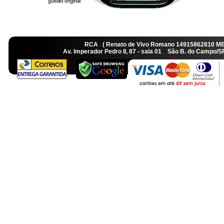
RCA ( Renato de Vivo Romano 14915862810 M
Av. Imperador Pedro II, 87 - sala 01 São B. do Camp