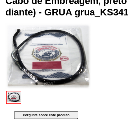
Cabo de Embreagem, preto 
diante) - GRUA grua_KS34