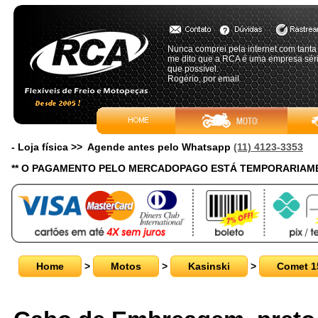
Nunca comprei pela internet com tant
me dito que a RCA é uma empresa sér
que possível.
Rogério, por email
- Loja física >> Agende antes pelo Whatsapp
(11) 4123-3353
** O PAGAMENTO PELO MERCADOPAGO ESTÁ TEMPORARIAME
Home
>
Motos
>
Kasinski
>
Comet 1