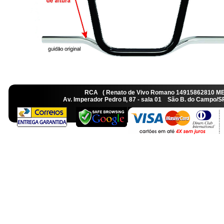
RCA ( Renato de Vivo Romano 14915862810 M
Av. Imperador Pedro II, 87 - sala 01 São B. do Camp