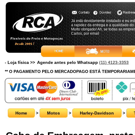
Já está devidamente instalado e eu es
a rapidez da entrega e a qualidade do 
Muito obrigado! Ah, se todas as empre
Carlos, por email
- Loja física >> Agende antes pelo Whatsapp
(11) 4123-3353
** O PAGAMENTO PELO MERCADOPAGO ESTÁ TEMPORARIAME
Home
>
Motos
>
Harley-Davidson
>