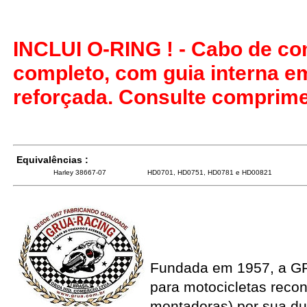
INCLUI O-RING ! - Cabo de co
completo, com guia interna e
reforçada. Consulte comprime
Equivalências :
Harley 38667-07
HD0701, HD0751, HD0781 e HD00821
Fundada em 1957, a G
para motocicletas recon
montadoras) por sua du