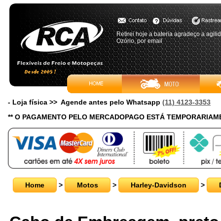
Retirei hoje a bateria agradeço a agi
Ozório, por email
- Loja física >> Agende antes pelo Whatsapp
(11) 4123-3353
** O PAGAMENTO PELO MERCADOPAGO ESTÁ TEMPORARIAME
Home
>
Motos
>
Harley-Davidson
>