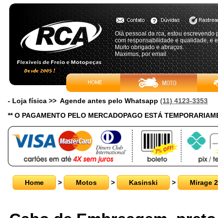
Olá pessoal da rca, estou escrevendo p
com responsabilidade e qualidade, e e
Muito obrigado e abraços.
Maximus, por email
- Loja física >> Agende antes pelo Whatsapp
(11) 4123-3353
** O PAGAMENTO PELO MERCADOPAGO ESTÁ TEMPORARIAME
Home
>
Motos
>
Kasinski
>
Mirage 