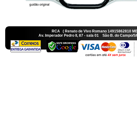
RCA ( Renato de Vivo Romano 14915862810 M
Av. Imperador Pedro II, 87 - sala 01 São B. do Camp