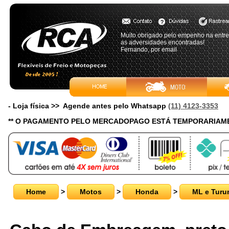
Muito obrigado pelo empenho na entreg
as adversidades encontradas!
Fernando, por email
- Loja física >> Agende antes pelo Whatsapp
(11) 4123-3353
** O PAGAMENTO PELO MERCADOPAGO ESTÁ TEMPORARIAME
Home
>
Motos
>
Honda
>
ML e Turu