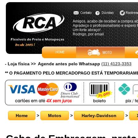
Amigos, acabo de receber a compra a
Agradeço o profissionalismo e espero
Um forte abraço!
Rodrigo, por email
- Loja física >> Agende antes pelo Whatsapp
(11) 4123-3353
** O PAGAMENTO PELO MERCADOPAGO ESTÁ TEMPORARIAME
Home
>
Motos
>
Harley-Davidson
>