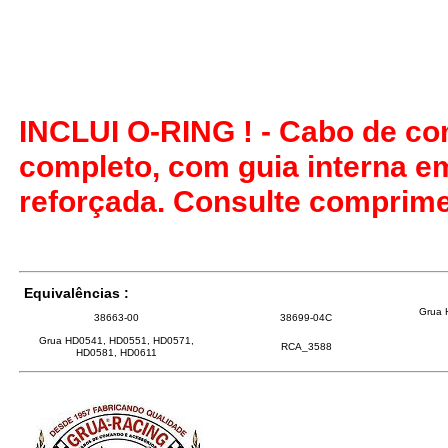
INCLUI O-RING ! - Cabo de co
completo, com guia interna e
reforçada. Consulte comprime
Equivalências :
Grua 
38663-00
38699-04C
Grua HD0541, HD0551, HD0571,
RCA_3588
HD0581, HD0611