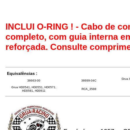
INCLUI O-RING ! - Cabo de co
completo, com guia interna e
reforçada. Consulte comprime
Equivalências :
Grua 
38663-00
38699-04C
Grua HD0541, HD0551, HD0571,
RCA_3588
HD0581, HD0611