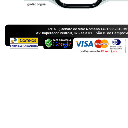
RCA ( Renato de Vivo Romano 14915862810 M
Av. Imperador Pedro II, 87 - sala 01 São B. do Camp