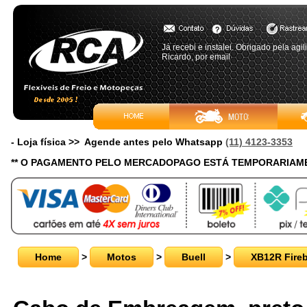
Já recebi e instalei. Obrigado pela agil
Ricardo, por email
- Loja física >> Agende antes pelo Whatsapp
(11) 4123-3353
** O PAGAMENTO PELO MERCADOPAGO ESTÁ TEMPORARIAME
Home
>
Motos
>
Buell
>
XB12R Fireb