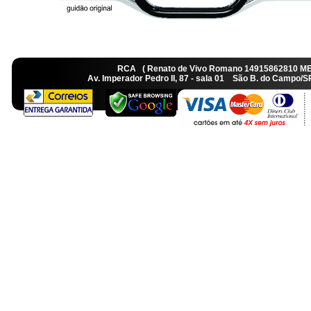
RCA ( Renato de Vivo Romano 14915862810 M
Av. Imperador Pedro II, 87 - sala 01 São B. do Camp