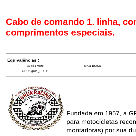
Cabo de comando 1. linha, co
comprimentos especiais.
Equivalências :
Buell 17096
Grua BU031
GRUA grua_BU011
Fundada em 1957, a G
para motocicletas recon
montadoras) por sua du