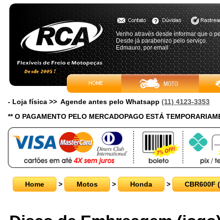
Venho através desde informar que o pe
Desde já parabenizo pelo serviço.
Edmauro, por email
- Loja física >> Agende antes pelo Whatsapp
(11) 4123-3353
** O PAGAMENTO PELO MERCADOPAGO ESTÁ TEMPORARIAME
Home
>
Motos
>
Honda
>
CBR600F (