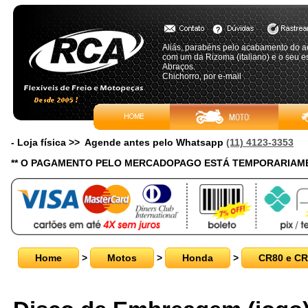
Aliás, parabéns pelo acabamento do a
com um da Rizoma (italiano) e o seu 
Abraços.
Chichorro, por e-mail
- Loja física >> Agende antes pelo Whatsapp
(11) 4123-3353
** O PAGAMENTO PELO MERCADOPAGO ESTÁ TEMPORARIAME
Home
>
Motos
>
Honda
>
CR80 e CR