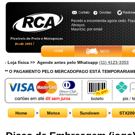
Recebi a encomenda agora cedo. Fique
Abraços.
Maurício, por email
- Loja física >> Agende antes pelo Whatsapp
(11) 4123-3353
** O PAGAMENTO PELO MERCADOPAGO ESTÁ TEMPORARIAME
Home
>
Motos
>
Sundown
>
STX200 