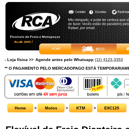
Mto obrigado, e pode ter certeza que vã
de fazer. Vocês estão de parabéns pela
Rafael, por email
- Loja física >> Agende antes pelo Whatsapp
(11) 4123-3353
** O PAGAMENTO PELO MERCADOPAGO ESTÁ TEMPORARIAME
Home
>
Motos
>
KTM
>
EXC125