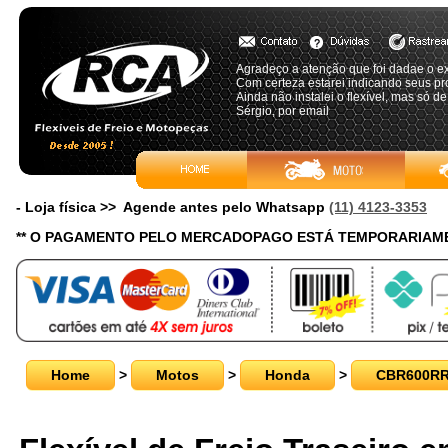
Agradeço a atenção que foi dadae o e
Com certeza estarei indicando seus pr
Ainda não instalei o flexível, mas só d
Sérgio, por email
- Loja física >> Agende antes pelo Whatsapp
(11) 4123-3353
** O PAGAMENTO PELO MERCADOPAGO ESTÁ TEMPORARIAME
Home
>
Motos
>
Honda
>
CBR600R