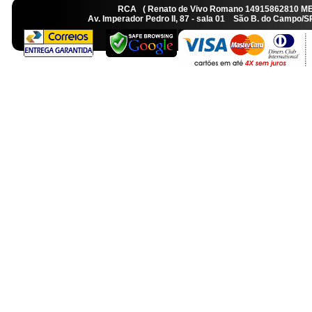
RCA ( Renato de Vivo Romano 14915862810 M
Av. Imperador Pedro II, 87 - sala 01 São B. do Camp