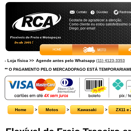
Gostaria de agradecer a atenção.
Como cliente eu estou satisfeitissimo 
Diego, por email
- Loja física >> Agende antes pelo Whatsapp
(11) 4123-3353
** O PAGAMENTO PELO MERCADOPAGO ESTÁ TEMPORARIAME
Home
>
Motos
>
Kawasaki
>
ZX11 e