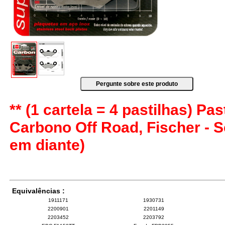
** (1 cartela = 4 pastilhas) Pas
Carbono Off Road, Fischer - 
em diante)
Equivalências :
1911171
1930731
2200901
2201149
2203452
2203792