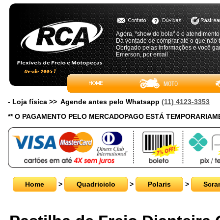
Agora, "show de bola" é o atendimento!
Dá vontade de comprar até o que não 
Obrigado pelas informações e você g
Emerson, por email
- Loja física >> Agende antes pelo Whatsapp
(11) 4123-3353
** O PAGAMENTO PELO MERCADOPAGO ESTÁ TEMPORARIAME
Home
>
Quadriciclo
>
Polaris
>
Scra