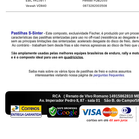
EBC FA159TT
Ferodo FDB2055
Vesrah VD940
0873282003508
RCA ( Renato de Vivo Romano 14915862810 M
Av. Imperador Pedro II, 87 - sala 01 São B. do Camp