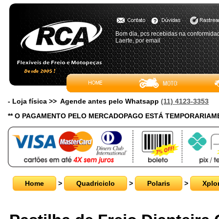
Bom dia, pcs recebidas na conformidad
Laerte, por email
- Loja física >> Agende antes pelo Whatsapp
(11) 4123-3353
** O PAGAMENTO PELO MERCADOPAGO ESTÁ TEMPORARIAME
Home
>
Quadriciclo
>
Polaris
>
Xplo