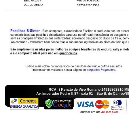
EBC FA159TT
Ferodo FDB2055
Vesrah VD940
0873282003508
RCA ( Renato de Vivo Romano 14915862810 M
Av. Imperador Pedro II, 87 - sala 01 São B. do Camp