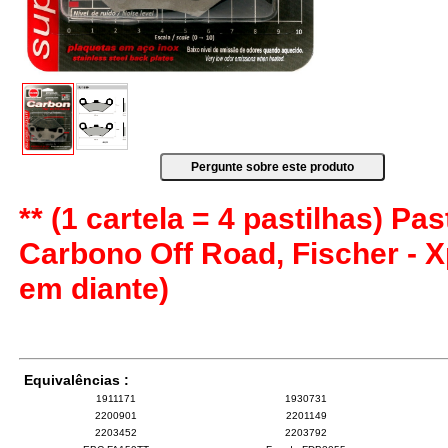
** (1 cartela = 4 pastilhas) Pas
Carbono Off Road, Fischer - X
em diante)
Equivalências :
1911171
1930731
2200901
2201149
2203452
2203792