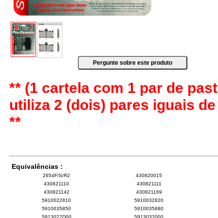
** (1 cartela com 1 par de past
utiliza 2 (dois) pares iguais d
**
Equivalências :
2654F/S/R2
430820015
430821110
430821111
430821142
430821169
5910022810
5910032820
5910035850
5910035880
5913022D00
5913032000