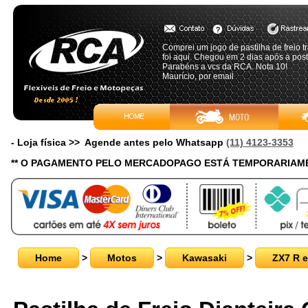
Comprei um jogo de pastilha de freio t
foi aqui. Chegou em 2 dias após a post
Parabéns a vcs da RCA. Nota 10!
Maurício, por email
- Loja física >> Agende antes pelo Whatsapp
(11) 4123-3353
** O PAGAMENTO PELO MERCADOPAGO ESTÁ TEMPORARIAME
Home
>
Motos
>
Kawasaki
>
ZX7 R 