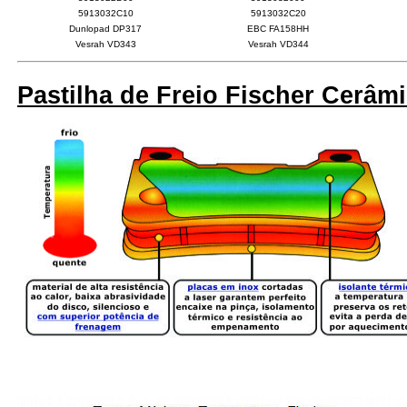
5913032C10
5913032C20
Dunlopad DP317
EBC FA158HH
Vesrah VD343
Vesrah VD344
Pastilha de Freio Fischer Cerâm