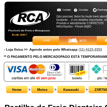
Qdo precisei, tbém fui muito bem aten
bastante.... é um detalhe importante, né
Produto e atendimento CORRETOS!
MAU/Santos - Fórum M@D
- Loja física >> Agende antes pelo Whatsapp
(11) 4123-3353
** O PAGAMENTO PELO MERCADOPAGO ESTÁ TEMPORARIAME
Home
>
Motos
>
Kawasaki
>
ZXR750