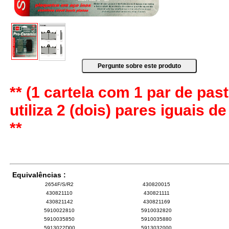
** (1 cartela com 1 par de past
utiliza 2 (dois) pares iguais d
**
Equivalências :
2654F/S/R2
430820015
430821110
430821111
430821142
430821169
5910022810
5910032820
5910035850
5910035880
5913022D00
5913032000