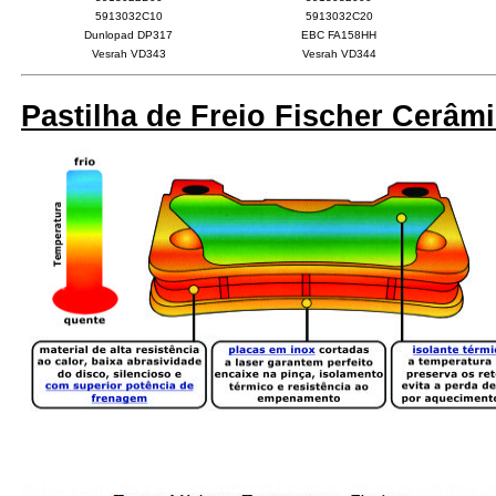
5913032C10
5913032C20
Dunlopad DP317
EBC FA158HH
Vesrah VD343
Vesrah VD344
Pastilha de Freio Fischer Cerâm