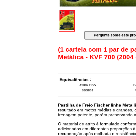
(1 cartela com 1 par de p
Metálica - KVF 700 (2004
Equivalências :
430821255
D
SBS801
Pastilha de Freio Fischer linha Metall
resultado em motos médias e grandes, com
frenagem potente, porém preservando a 
O material de atrito é formulado conform
adicionados em diferentes proporções à 
recuperação após molhada e resistênci