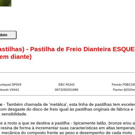
astilhas) - Pastilha de Freio Dianteira ESQU
 em diante)
unlopad DP929
EBC FA342
Ferodo FDB218
Vesrah VD441
0873282001986
Fischer fj2020m
ic
- Também chamada de 'metálica', esta linha de pastilhas tem excele
 desgaste do disco de freio igual às pastilhas originais de fábrica e
sensibilidade.
e a moto a que se destina a pastilha - tipicamente latão, bronze e/ou 
resina de forma à incrementar suas características em altas temperat
a mecânica do composto frente ao peso e desempenho de cada moto.