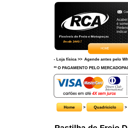
Acabei
é somen
Preten
indicar
- Loja física >> Agende antes pelo 
** O PAGAMENTO PELO MERCADOPAG
Home
>
Quadriciclo
>
Pastilha de Freio D