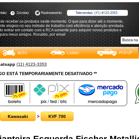
 de receber os produtos neste momento. O que para dizer até o momento,
te elogios no seu método de trabalho com eficiência e atenção prestada.
do entrar em contato com a RCA somente para adquirir novos produtos e
 para meus amigos. Ronaldo, por email
Whatsapp
(11) 4123-3353
O ESTÁ TEMPORARIAMENTE DESATIVADO **
Kawasaki
>
KVF 700
ianteira Esquerda Fischer Metallic