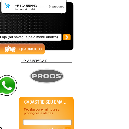
0 produtos
 -