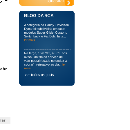
BLOG DA RCA
A categoria da Harley-Davidson
Dyna foi subdividida em seus
modelos Super Glide, Custom,
Switchback e Fat Bob.Há ta...
ler mais
o
Na terça, 16/07/13, a ECT nos
avisou do fim do serviço de
vale-postal (usado no sedex a
cobrar), retroativo ao dia...
ler
abr.
mais
ver todos os posts