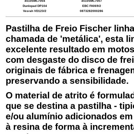
45105MC7004
45105MC7007
Dunlopad DP104
EBC FA069/2
Vesrah VD123/2
0873282000286
Pastilha de Freio Fischer linha
chamada de 'metálica', esta li
excelente resultado em motos
com desgaste do disco de frei
originais de fábrica e frenag
preservando a sensibilidade.
O material de atrito é formul
que se destina a pastilha - ti
e/ou alumínio adicionados em
à resina de forma à increment