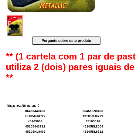
** (1 cartela com 1 par de past
utiliza 2 (dois) pares iguais d
**
Equivalências :
06455443405
06455KN8405
43105MJ6722
43105MJ6723
45105006
45105016
45105443762
45105KL8004
45105KL8405
45105KL8712