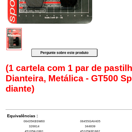
(1 cartela com 1 par de pastilh
Dianteira, Metálica - GT500 
diante)
Equivalências :
06435KBSW00
06455GAV405
326814
344839
45105Kr1861
45105KR1862