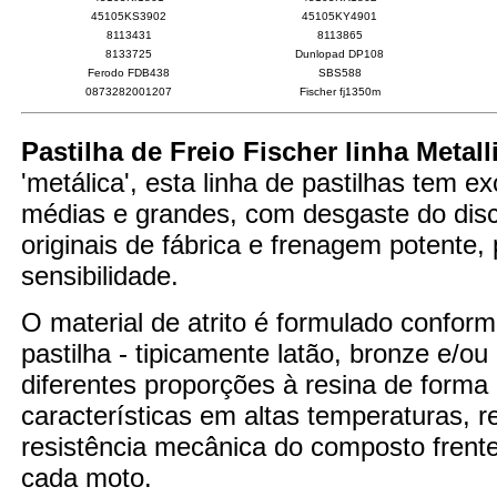
45105KS3902
45105KY4901
8113431
8113865
8133725
Dunlopad DP108
Ferodo FDB438
SBS588
0873282001207
Fischer fj1350m
Pastilha de Freio Fischer linha Metall
'metálica', esta linha de pastilhas tem 
médias e grandes, com desgaste do disco
originais de fábrica e frenagem potente
sensibilidade.
O material de atrito é formulado confor
pastilha - tipicamente latão, bronze e/o
diferentes proporções à resina de forma
características em altas temperaturas,
resistência mecânica do composto fren
cada moto.