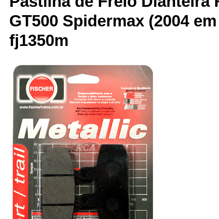
Pastilha de Freio Dianteira 
GT500 Spidermax (2004 em d
fj1350m