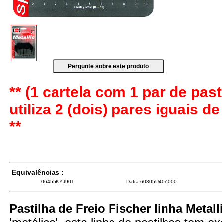
** (1 cartela com 1 par de past
utiliza 2 (dois) pares iguais d
**
Equivalências :
06455KYJ901
Dafra 60305U40A000
Pastilha de Freio Fischer linha Metall