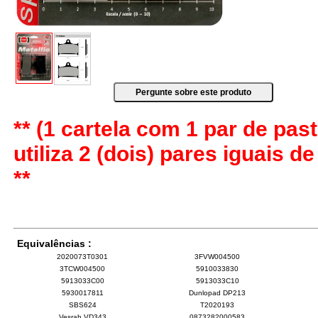
** (1 cartela com 1 par de past
utiliza 2 (dois) pares iguais d
**
Equivalências :
2020073T0301
3FVW004500
3TCW004500
5910033830
5913033C00
5913033C10
5930017811
Dunlopad DP213
SBS624
T2020193
Vesrah VD343
0873282000583