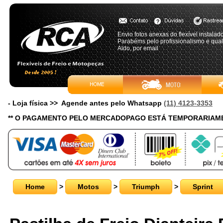
Envio fotos anexas do flexível instalad
Parabéms pelo profissionalismo e qual
Aldo, por email
- Loja física >> Agende antes pelo Whatsapp
(11) 4123-3353
** O PAGAMENTO PELO MERCADOPAGO ESTÁ TEMPORARIAME
Home
>
Motos
>
Triumph
>
Sprint