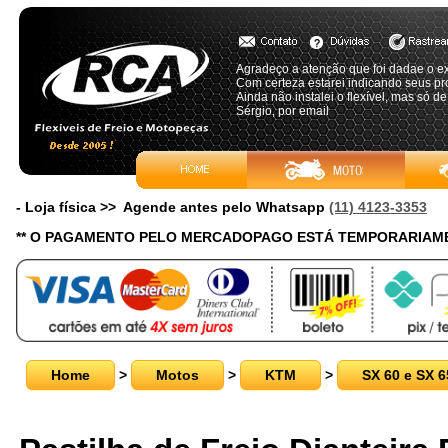
Agradeço a atenção que foi dadae o e
Com certeza estarei indicando seus pr
Ainda não instalei o flexível, mas só d
Sérgio, por email
- Loja física >> Agende antes pelo Whatsapp
(11) 4123-3353
** O PAGAMENTO PELO MERCADOPAGO ESTÁ TEMPORARIAME
Home
>
Motos
>
KTM
>
SX 60 e SX 6