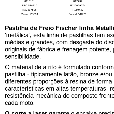
8113181
812732
EBC SFA115
EJ29099074
KA3497506
P150442
Vesrah VD254
Vesrah VD925
Pastilha de Freio Fischer linha Metall
'metálica', esta linha de pastilhas tem 
médias e grandes, com desgaste do disco
originais de fábrica e frenagem potente
sensibilidade.
O material de atrito é formulado confor
pastilha - tipicamente latão, bronze e/o
diferentes proporções à resina de forma
características em altas temperaturas,
resistência mecânica do composto fren
cada moto.
O corte a laser
garante o encaixe preci