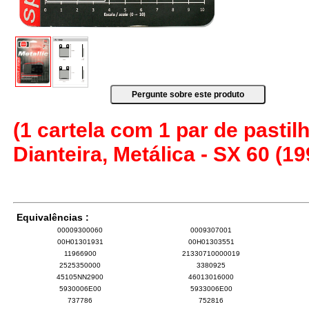
(1 cartela com 1 par de pastilh
Dianteira, Metálica - SX 60 (1
Equivalências :
00009300060
0009307001
00H01301931
00H01303551
11966900
21330710000019
2525350000
3380925
45105NN2900
46013016000
5930006E00
5933006E00
737786
752816