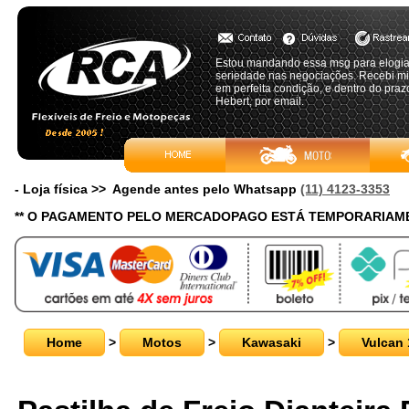
Estou mandando essa msg para elogiar
seriedade nas negociações. Recebi
em perfeita condição, e dentro do praz
Hebert, por email.
- Loja física >> Agende antes pelo Whatsapp
(11) 4123-3353
** O PAGAMENTO PELO MERCADOPAGO ESTÁ TEMPORARIAME
Home
>
Motos
>
Kawasaki
>
Vulcan