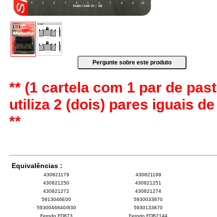
** (1 cartela com 1 par de past
utiliza 2 (dois) pares iguais d
**
Equivalências :
430821179
430821199
430821250
430821251
430821272
430821274
5913046E00
5930033870
5930046840/830
5930133870
Ferodo FD873
Ferodo FDB2144