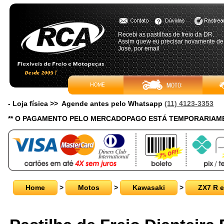
Recebi as pastilhas de freio da DR.
Assim quew eu precisar novamente de p
José, por email
- Loja física >> Agende antes pelo Whatsapp
(11) 4123-3353
** O PAGAMENTO PELO MERCADOPAGO ESTÁ TEMPORARIAME
Home
>
Motos
>
Kawasaki
>
ZX7 R 