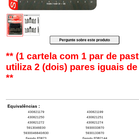
** (1 cartela com 1 par de past
utiliza 2 (dois) pares iguais d
**
Equivalências :
430821179
430821199
430821250
430821251
430821272
430821274
5913046E00
5930033870
5930046840/830
5930133870
Ferodo FD873
Ferodo FDB2144