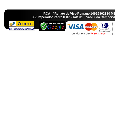
RCA ( Renato de Vivo Romano 14915862810 M
Av. Imperador Pedro II, 87 - sala 01 São B. do Camp