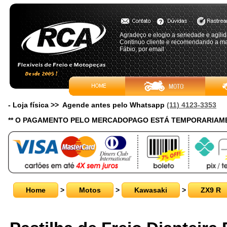
Agradeço e elogio a seriedade e agili
Continuo cliente e recomendando a ma
Fábio, por email
- Loja física >> Agende antes pelo Whatsapp
(11) 4123-3353
** O PAGAMENTO PELO MERCADOPAGO ESTÁ TEMPORARIAME
Home
>
Motos
>
Kawasaki
>
ZX9 R