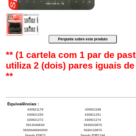
** (1 cartela com 1 par de past
utiliza 2 (dois) pares iguais d
**
Equivalências :
430821179
430821199
430821250
430821251
430821272
430821274
5913046E00
5930033870
5930046840/830
5930133870
Ferodo FD873
Ferodo FDB2144