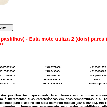
 pastilhas) - Esta moto utiliza 2 (dois) pares 
**
06455371405
43105371000
43105461770
45105438000
45105438004
45105438007
45105461771
45105461772
Dunlopad DP10
EBC FA031
Ferodo FDB182
SBS517
esrah VD112/3
0873282000088
Fischer fj740s
tas pastilhas tem, tipicamente, latão, bronze e/ou alumínio adici
ma à incrementar suas características em altas temperaturas e a re
elentes para o uso no dia-a-dia de motos médias (250 a 400 cc.). Em r
 superior – largamente compensado pela maior durabilidade, efic