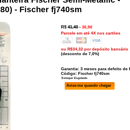
80) - Fischer fj740sm
R$
41,40
-
36,90
Parcele em até 4X nos cartões
ou R$34,32 por depósito bancário
(desconto de 7,0%)
Garantia: 3 meses para defeito de f
Código:
Fischer
fj740sm
Avise-me quando chegar