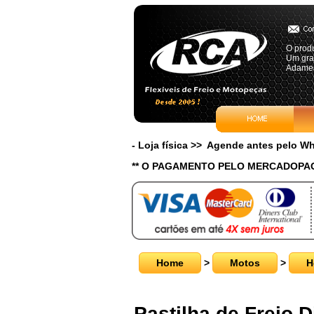
O produ
Um gra
Adames
- Loja física >> Agende antes pelo 
** O PAGAMENTO PELO MERCADOPAG
Home
>
Motos
>
H
Pastilha de Freio D