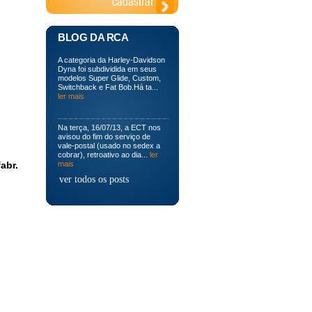
BLOG DA RCA
A categoria da Harley-Davidson
Dyna foi subdividida em seus
modelos Super Glide, Custom,
Switchback e Fat Bob.Há ta...
ler mais
Na terça, 16/07/13, a ECT nos
avisou do fim do serviço de
vale-postal (usado no sedex a
cobrar), retroativo ao dia...
ler
abr.
mais
ver todos os posts