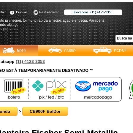
to já chegou, foi muito rápida a negociação e entrega. Parabéns!
nde abraço.
, por email.
Whatsapp
(11) 4123-3353
O ESTÁ TEMPORARIAMENTE DESATIVADO **
onda
>
CB900F BolDor
ianteira Fischer Semi-Metallic -