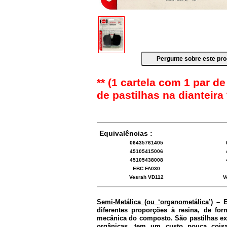
** (1 cartela com 1 par de
de pastilhas na dianteira 
Equivalências :
06435761405
45105415006
45105438008
EBC FA030
Vesrah VD112
V
Semi-Metálica (ou ‘organometálica’)
– Es
diferentes proporções à resina, de for
mecânica do composto. São pastilhas exc
orgânicas, tem um custo pouca coisa