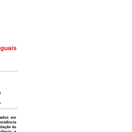
iguais
1
m
onados em
sistência
elação às
iência e